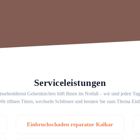
Serviceleistungen
sselnotdienst Gelsenkirchen hilft Ihnen im Notfall – wir sind jeden Ta
 Wir öffnen Türen, wechseln Schlösser und beraten Sie zum Thema Ein
Einbruchschaden reparatur Kalkar