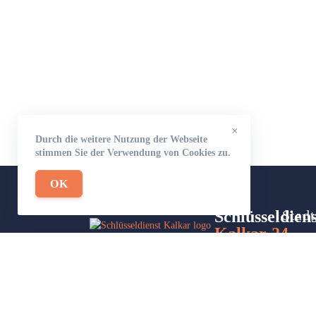
×
Durch die weitere Nutzung der Webseite
stimmen Sie der Verwendung von Cookies zu.
OK
Schlüsseldiens
Stadt
Kalkar-24
Site
Wir sind Ihr Helfer in Not in Sachen
Part
Schlüsseldienst. Zu jeder Tages- und
Nachtzeit für Sie da!