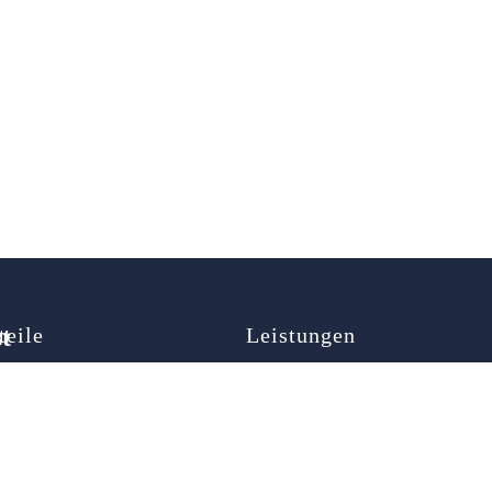
t
teile
Leistungen
map
Autoöffnung
ner
Türöffnung
Schlüsselnotdienst